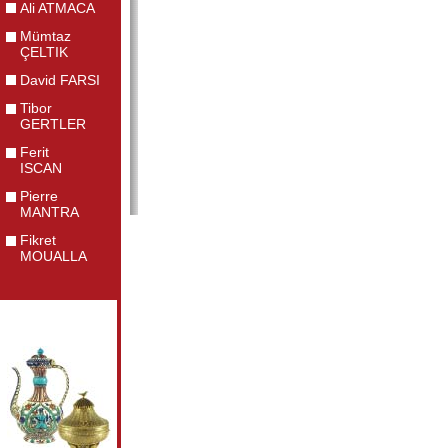
Ali ATMACA
Mümtaz
ÇELTIK
David FARSI
Tibor
GERTLER
Ferit
ISCAN
Pierre
MANTRA
Fikret
MOUALLA