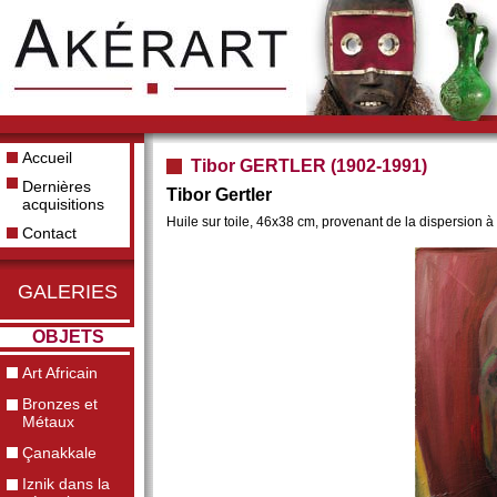
Accueil
Tibor GERTLER (1902-1991)
Dernières
Tibor Gertler
acquisitions
Huile sur toile, 46x38 cm, provenant de la dispersion à D
Contact
GALERIES
OBJETS
Art Africain
Bronzes et
Métaux
Çanakkale
Iznik dans la