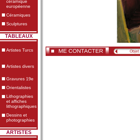
céramique
européenne
Céramiques
Sculptures
TABLEAUX
Artistes Turcs
ME CONTACTER
Objet
Artistes divers
Gravures 19e
Orientalistes
Lithographies
et affiches
lithographiques
Dessins et
photographies
ARTISTES