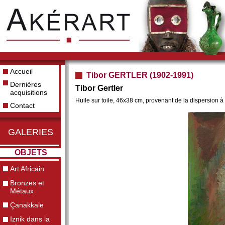
Accueil
Tibor GERTLER (1902-1991)
Dernières
Tibor Gertler
acquisitions
Huile sur toile, 46x38 cm, provenant de la dispersion à D
Contact
GALERIES
OBJETS
Art Africain
Bronzes et
Métaux
Çanakkale
Iznik dans la