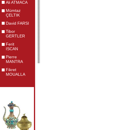
Ali ATMACA
Mümtaz
ÇELTIK
David FARSI
Tibor
GERTLER
Ferit
ISCAN
Pierre
MANTRA
Fikret
MOUALLA