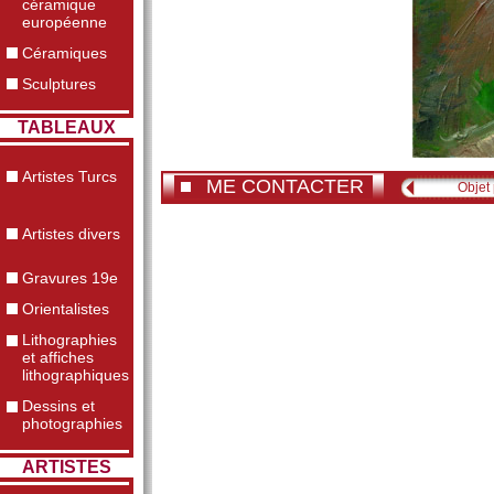
céramique
européenne
Céramiques
Sculptures
TABLEAUX
Artistes Turcs
ME CONTACTER
Objet
Artistes divers
Gravures 19e
Orientalistes
Lithographies
et affiches
lithographiques
Dessins et
photographies
ARTISTES