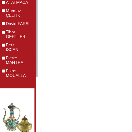
Ali ATMACA
Mümtaz
ÇELTIK
David FARSI
Tibor
GERTLER
Ferit
ISCAN
Pierre
MANTRA
Fikret
MOUALLA