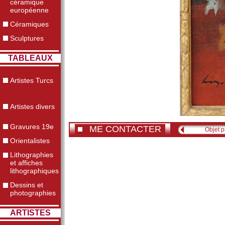
céramique
européenne
Céramiques
Sculptures
TABLEAUX
Artistes Turcs
Artistes divers
Gravures 19e
ME CONTACTER
Objet 
Orientalistes
Lithographies
et affiches
lithographiques
Dessins et
photographies
ARTISTES