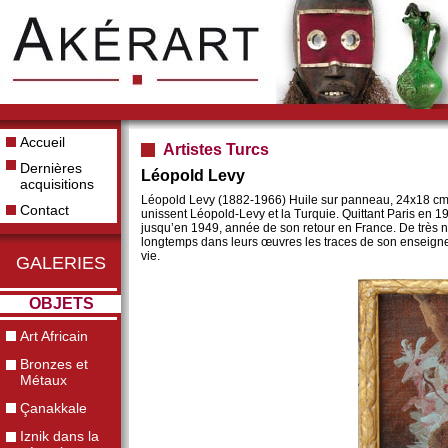
Accueil
Artistes Turcs
Dernières
Léopold Levy
acquisitions
Léopold Levy (1882-1966) Huile sur panneau, 24x18 cm. 
Contact
unissent Léopold-Levy et la Turquie. Quittant Paris en 193
jusqu’en 1949, année de son retour en France. De très n
longtemps dans leurs œuvres les traces de son enseignem
vie.
GALERIES
OBJETS
Art Africain
Bronzes et
Métaux
Çanakkale
Iznik dans la