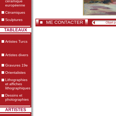
céramique
européenne
Céramiques
Sculptures
ME CONTACTER
Objet 
TABLEAUX
Artistes Turcs
Artistes divers
Gravures 19e
Orientalistes
Lithographies
et affiches
lithographiques
Dessins et
photographies
ARTISTES