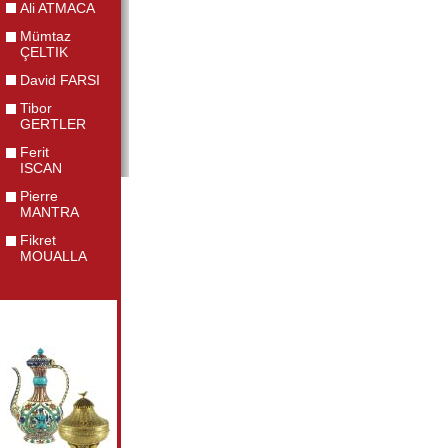
Ali ATMACA
Mümtaz
ÇELTIK
David FARSI
Tibor
GERTLER
Ferit
ISCAN
Pierre
MANTRA
Fikret
MOUALLA