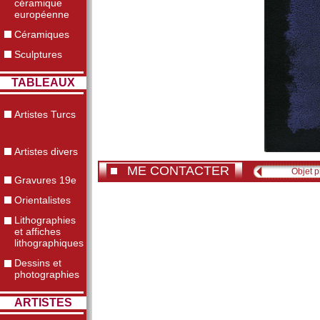
céramique
européenne
Céramiques
Sculptures
TABLEAUX
Artistes Turcs
Artistes divers
ME CONTACTER
Objet 
Gravures 19e
Orientalistes
Lithographies
et affiches
lithographiques
Dessins et
photographies
ARTISTES