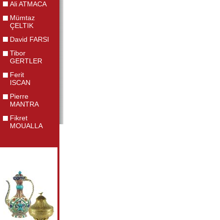
Ali ATMACA
Mümtaz
ÇELTIK
David FARSI
Tibor
GERTLER
Ferit
ISCAN
Pierre
MANTRA
Fikret
MOUALLA