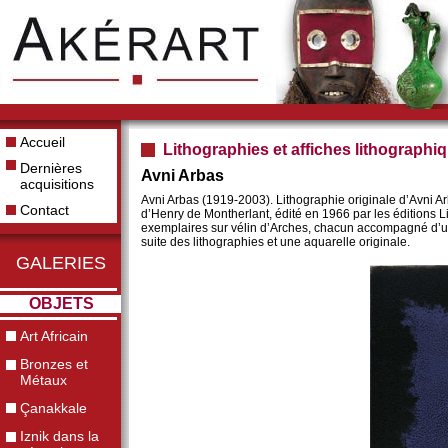
Accueil
Lithographies et affiches lithographi
Dernières
Avni Arbas
acquisitions
Avni Arbas (1919-2003). Lithographie originale d’Avni A
Contact
d’Henry de Montherlant, édité en 1966 par les éditions L
exemplaires sur vélin d’Arches, chacun accompagné d’un
suite des lithographies et une aquarelle originale.
GALERIES
OBJETS
Art Africain
Bronzes et
Métaux
Çanakkale
Iznik dans la