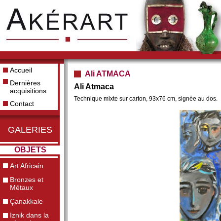
Accueil
Ali ATMACA
Dernières
Ali Atmaca
acquisitions
Technique mixte sur carton, 93x76 cm, signée au dos.
Contact
GALERIES
OBJETS
Art Africain
Bronzes et
Métaux
Çanakkale
Iznik dans la