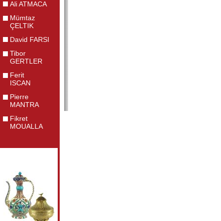
Ali ATMACA
Mümtaz
ÇELTIK
David FARSI
Tibor
GERTLER
Ferit
ISCAN
Pierre
MANTRA
Fikret
MOUALLA