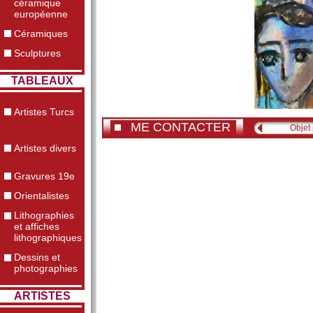
céramique
européenne
Céramiques
Sculptures
TABLEAUX
Artistes Turcs
ME CONTACTER
Objet
Artistes divers
Gravures 19e
Orientalistes
Lithographies
et affiches
lithographiques
Dessins et
photographies
ARTISTES