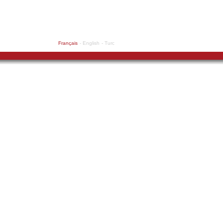
Français
- English
- Turc