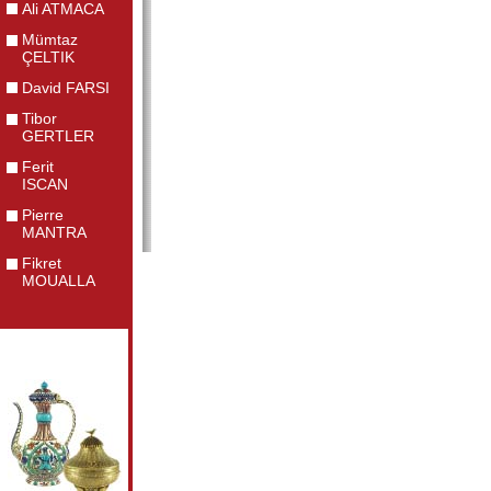
Ali ATMACA
Mümtaz
ÇELTIK
David FARSI
Tibor
GERTLER
Ferit
ISCAN
Pierre
MANTRA
Fikret
MOUALLA