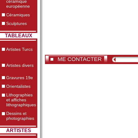
céramique
européenne
Céramiques
Sculptures
TABLEAUX
Artistes Turcs
ME CONTACTER
Artistes divers
Gravures 19e
Orientalistes
Lithographies
et affiches
lithographiques
Dessins et
photographies
ARTISTES