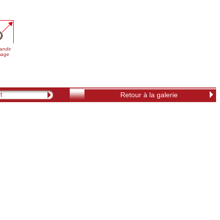
andir
image
Retour à la galerie
t