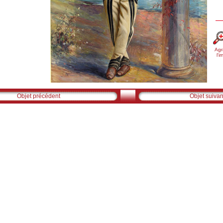
Agr
l'
Objet précédent
Objet suivan