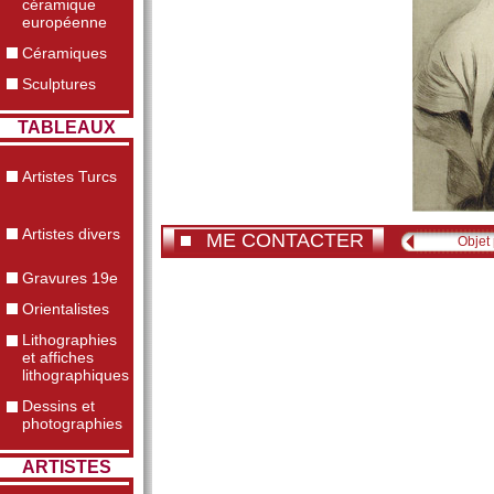
céramique
européenne
Céramiques
Sculptures
TABLEAUX
Artistes Turcs
Artistes divers
ME CONTACTER
Objet
Gravures 19e
Orientalistes
Lithographies
et affiches
lithographiques
Dessins et
photographies
ARTISTES