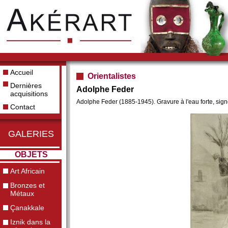
Accueil
Orientalistes
Dernières
Adolphe Feder
acquisitions
Adolphe Feder (1885-1945). Gravure à l'eau forte, sig
Contact
GALERIES
OBJETS
Art Africain
Bronzes et
Métaux
Çanakkale
Iznik dans la