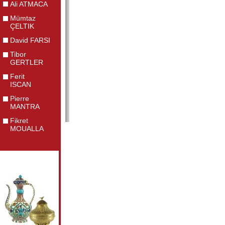
Ali ATMACA
Mümtaz
ÇELTIK
David FARSI
Tibor
GERTLER
Ferit
ISCAN
Pierre
MANTRA
Fikret
MOUALLA