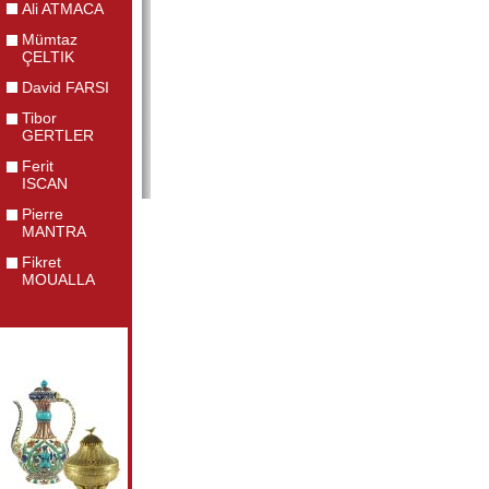
Ali ATMACA
Mümtaz
ÇELTIK
David FARSI
Tibor
GERTLER
Ferit
ISCAN
Pierre
MANTRA
Fikret
MOUALLA