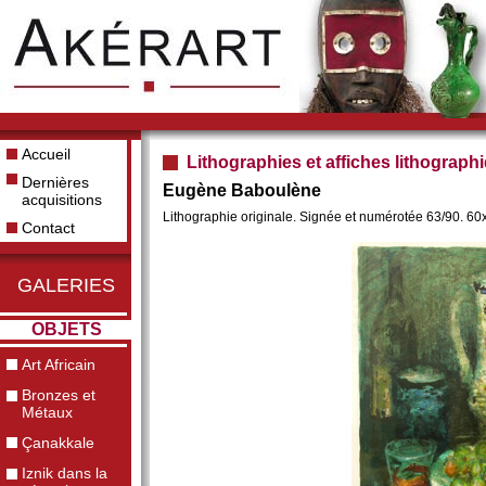
Accueil
Lithographies et affiches lithograph
Dernières
Eugène Baboulène
acquisitions
Lithographie originale. Signée et numérotée 63/90. 60
Contact
GALERIES
OBJETS
Art Africain
Bronzes et
Métaux
Çanakkale
Iznik dans la