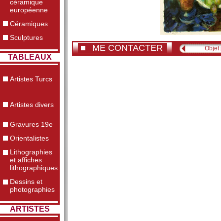
céramique
européenne
Céramiques
Sculptures
ME CONTACTER
Objet
TABLEAUX
Artistes Turcs
Artistes divers
Gravures 19e
Orientalistes
Lithographies
et affiches
lithographiques
Dessins et
photographies
ARTISTES