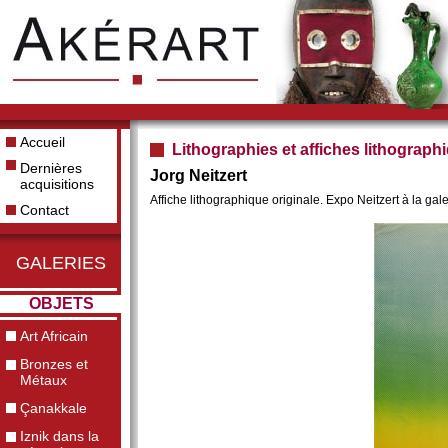
Accueil
Lithographies et affiches lithograph
Dernières
Jorg Neitzert
acquisitions
Affiche lithographique originale. Expo Neitzert à la g
Contact
GALERIES
OBJETS
Art Africain
Bronzes et
Métaux
Çanakkale
Iznik dans la