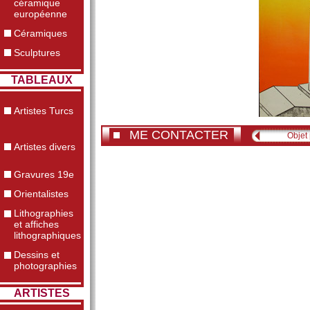
céramique
européenne
Céramiques
Sculptures
TABLEAUX
Artistes Turcs
ME CONTACTER
Objet
Artistes divers
Gravures 19e
Orientalistes
Lithographies
et affiches
lithographiques
Dessins et
photographies
ARTISTES