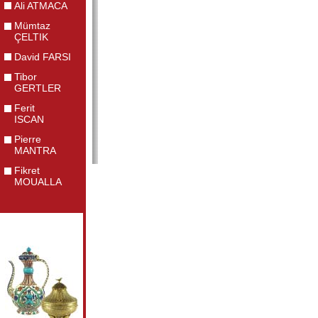
Ali ATMACA
Mümtaz
ÇELTIK
David FARSI
Tibor
GERTLER
Ferit
ISCAN
Pierre
MANTRA
Fikret
MOUALLA