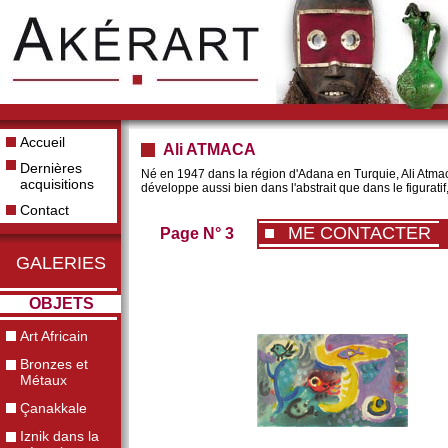
Accueil
Ali ATMACA
Dernières
Né en 1947 dans la région d'Adana en Turquie, Ali Atmaca 
acquisitions
développe aussi bien dans l'abstrait que dans le figuratif
Contact
ME CONTACTER
Page N° 3
GALERIES
OBJETS
Art Africain
Bronzes et
Métaux
Çanakkale
Iznik dans la