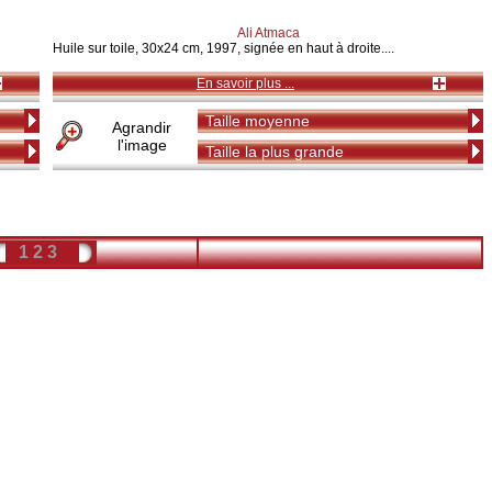
Ali Atmaca
Huile sur toile, 30x24 cm, 1997, signée en haut à droite....
En savoir plus ...
Taille moyenne
Agrandir
l'image
Taille la plus grande
1
2
3