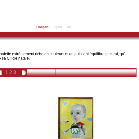
Français
- English
- Turc
lette extrêmement riche en couleurs et un puissant équilibre pictural, qu'il
 sa Cilicie natale.
1
2
3