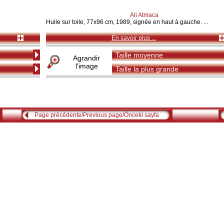
Ali Atmaca
Huile sur toile, 77x96 cm, 1989, signée en haut à gauche. ...
En savoir plus ...
Taille moyenne
Agrandir
l'image
Taille la plus grande
Page précédente/Previous page/Önceki sayfa