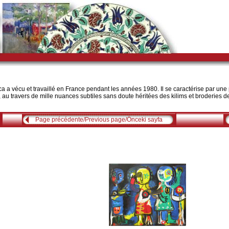
a vécu et travaillé en France pendant les années 1980. Il se caractérise par une pa
, au travers de mille nuances subtiles sans doute héritées des kilims et broderies de
Page précédente/Previous page/Önceki sayfa