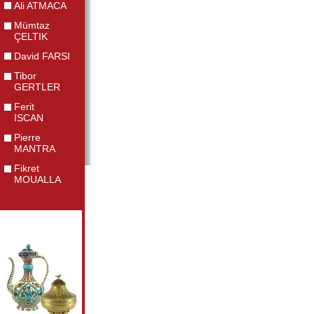
Ali ATMACA
Mümtaz
ÇELTIK
David FARSI
Tibor
GERTLER
Ferit
ISCAN
Pierre
MANTRA
Fikret
MOUALLA