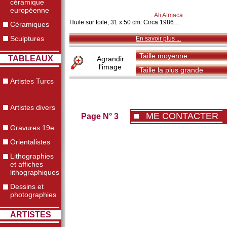
céramique
européenne
Ali Atmaca
Huile sur toile, 31 x 50 cm. Circa 1986....
Céramiques
Sculptures
En savoir plus ...
Taille moyenne
TABLEAUX
Agrandir
l'image
Taille la plus grande
Artistes Turcs
Artistes divers
ME CONTACTER
Page N° 3
Gravures 19e
Orientalistes
Lithographies
et affiches
lithographiques
Dessins et
photographies
ARTISTES